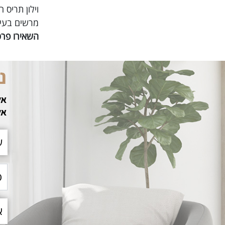
וילון תריס
מרשים בעיצ
השאירו פרט
נ
אל
אל