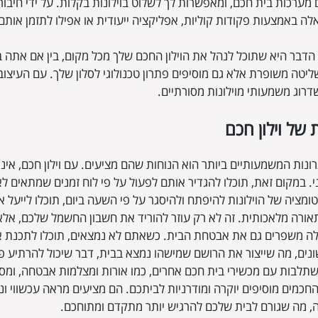
מערכות בית חכם, ומאפשרות לך לשלוט בוילונות בקלות. על ידי חיבור
כאלה באמצעות פקודות קוליות, אפליקציה ייעודית או אפילו לתזמן אות
דבר היא שתוכל לנהל את הוילון החכם שלך מכל מקום, בין אם אתה בבי
ליטה משופרת אלא גם מוסיפים פתרון טכנולוגי לסלון שלך. עם העיצו
דרוג משמעותי מוילונות מסורתיים.
 של וילון חכם
ונות המשמעותיים ביותר הוא הנוחות שהם מציעים. עם וילון חכם, אינכ
ני. במקום זאת, תוכלו להגדיר אותם לפעול על פי לוח זמנים שמתאים ל
וטומציה של הוילונות להיפתח ולהיסגר על פי השעה ביום, תוכלו לייעל
אורה מלאכותית. זה לא רק עוזר להוריד את חשבון החשמל שלכם, אלא
אלה משפרים גם את אבטחת הבית. כשאתם לא נמצאים, תוכלו לתכנת א
ונים, מה שייצור את הרושם שמישהו נמצא בבית, דבר שיכול להרתיע פור
תלבות עם מכשירי בית חכם אחרים, כמו אורות ומצלמות אבטחה, ומס
 החכמים מוסיפים יוקרה ומודרניות לביתכם. הם מציעים מראה עכשווי 
, מה שגורם לבית שלכם להרגיש יותר מתקדם ומתוחכם.