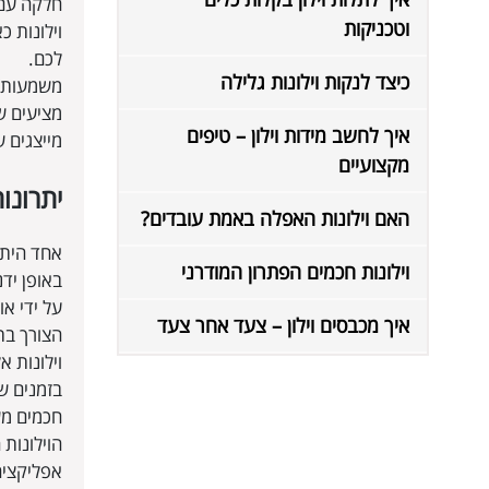
חלקה עם 
וטכניקות
וילונות 
לכם.
כיצד לנקות וילונות גלילה
משמעות ה
מציעים ש
איך לחשב מידות וילון – טיפים
מייצגים ש
מקצועיים
יתרונות
האם וילונות האפלה באמת עובדים?
אחד היתר
וילונות חכמים הפתרון המודרני
באופן יד
על ידי א
איך מכבסים וילון – צעד אחר צעד
הצורך בת
וילונות 
בזמנים ש
חכמים מש
הוילונות
אפליקציה