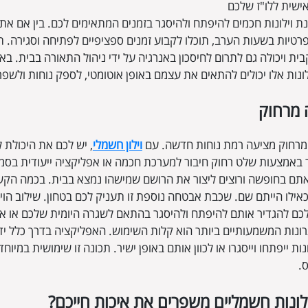
שית ללו"ז שלכם
נת וילונות חכמים להיפתח ולהיסגר בזמנים המתאימים לכם. בין אם את
רטיות בשעות הערב, תוכלו לקבוע זמנים ספציפיים לפתיחה וסגירה. ת
ית ויכולה גם לתרום לחיסכון באנרגיה על ידי ניהול התאורה בבית. 
לונות אלו יכולים להתאים את עצמם באופן אוטומטי, לספק נוחות ולשפר
 מרחוק
רחוק מציעה רמת נוחות חדשה. עם
וילון חשמלי
, יש לכם את היכולת 
אמצעות שלט רחוק חיבור למערכת חכמה או אפליקציה ייעודית בסמא
אתם בחופשה ורוצים ליצור את הרושם שמישהו נמצא בבית. בכמה הקשו
 כאילו הייתם שם. שכבת אבטחה נוספת זו תעניק לכם בטחון. שילוב הו
ם להגדיר אותם להיפתח ולהיסגר בהתאם לשגרה היומית שלכם או אפ
ונות המשמעותיים ביותר הוא קלות השימוש. האפליקציה בדרך כלל י
נות ייפתחו וייסגרו או לכוון אותם באופן ישיר. תכונה זו שימושית במיוח
.
ילונות חשמליים משפרים את איכות חייכם?