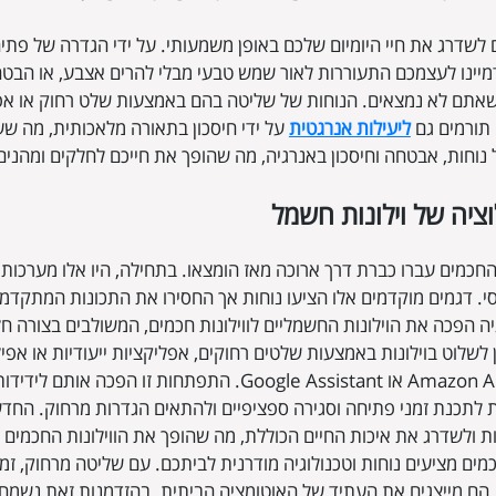
ם לשדרג את חיי היומיום שלכם באופן משמעותי. על ידי הגדרה של פתיח
מיינו לעצמכם התעוררות לאור שמש טבעי מבלי להרים אצבע, או הבט
כשאתם לא נמצאים. הנוחות של שליטה בהם באמצעות שלט רחוק או אפל
תורמים גם
ליעילות אנרגטית
על ידי חיסכון בתאורה מלאכותית, מה שעוז
 נוחות, אבטחה וחיסכון באנרגיה, מה שהופך את חייכם לחלקים ומהנים
ציה של וילונות חשמל
 החכמים עברו כברת דרך ארוכה מאז הומצאו. בתחילה, היו אלו מערכו
י. דגמים מוקדמים אלו הציעו נוחות אך החסירו את התכונות המתקדמו
יה הפכה את הוילונות החשמליים לווילונות חכמים, המשולבים בצורה 
ן לשלוט בוילונות באמצעות שלטים רחוקים, אפליקציות ייעודיות או אפילו
כמו Amazon Alexa או Google Assistant. התפתחות זו
לתכנת זמני פתיחה וסגירה ספציפיים ולהתאים הגדרות מרחוק. הח
ת ולשדרג את איכות החיים הכוללת, מה שהופך את הווילונות החכמים למ
כמים מציעים נוחות וטכנולוגיה מודרנית לביתכם. עם שליטה מרחוק, זמ
הם מייצגים את העתיד של האוטומציה הביתית. בהזדמנות זאת נשמח