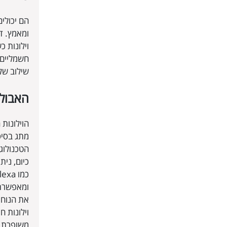
הם יכולי
ומאמץ. ד
וילונות 
חשמליים 
שילוב של
האבולו
הוילונות
מתג בסיס
הטכנולוג
כיום, נית
ומאפשרת 
את הנוחו
וילונות ח
משופרת, 