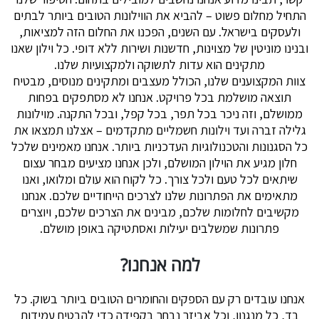
תחיל מחלום פשוט – להביא את הווילונות הטובים ביותר לבתים
ולעסקים בישראל. עם השנים, הפכנו את החלום הזה למציאות,
בנינו מוניטין של מצוינות, חדשנות ושירות ללא דופי. כל וילון שאנו
מתקינים הוא עדות לתשוקה ולמקצועיות שלנו.
וות המקצוענים שלנו, הכולל מעצבים ומתקינים מנוסים, מבטיח
תוצאה מושלמת בכל פרויקט. אנחנו לא מסתפקים בפחות
ממושלם, וזה ניכר בכל תפר, בכל קפל, ובכל התקנה. מוילונות
לילה זברה ועד וילונות חשמליים מתקדמים – אצלנו תמצאו את
ל הסגנונות והטכנולוגיות העדכניות ביותר. אנחנו מאמינים שלכל
חלון מגיע את הוילון המושלם, ולכן אנחנו מציעים מבחר עצום
שיתאים לכל טעם ולכל צורך. כל לקוח הוא עולם ומלואו, ואנו
מתאימים את הפתרונות שלנו לצרכים הייחודיים שלכם. אנחנו
מקשיבים לחלומות שלכם, מבינים את הצרכים שלכם, ויוצרים
פתרונות שמשלבים יעילות ואסתטיקה באופן מושלם.
למה אנחנו?
אנחנו עובדים רק עם הספקים והחומרים הטובים ביותר בשוק. כל
בד, כל מנגנון, וכל אביזר נבחר בקפידה כדי להבטיח עמידות