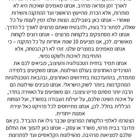
לאורך זמן ומראה מרהיב. אנחנו מאמינים שאיכות היא לא
מותרות, אלא הכרח. מהייעוץ הראשוני ועד ההתקנה והשירות
שאחרי – אנחנו כאן בשבילכם. הצוות שלנו זמין לענות על כל
אלה, לפתור כל בעיה, ולהבטיח שאתם מרוצים לאורך כל הדרך.
אנחנו לא מסתפקים בלקוחות מרוצים – אנחנו רוצים לקוחות
מאושרים. לכן, אנו מציעים 10 שנות אחריות על כל התקנה – כי
אנחנו מאמינים במוצרים שלנו. זוהי לא רק הבטחה, אלא
התחייבות לאיכות ולשקט נפשי.
אנחנו תמיד בחזית הטכנולוגיה והעיצוב, מביאים לכם את
הטרנדים האחרונים בעולם הווילונות. אנחנו משקיעים בלמידה
תמדת, בהתעדכנות בחידושים האחרונים, ובהבאת הטכנולוגיות
המתקדמות ביותר לשוק הישראלי. אנחנו מבינים שוילונות הם
הרבה יותר מסתם פריט עיצובי. הם משפיעים על האווירה בחדר,
על איכות השינה שלכם, על יעילות העבודה במשרד, ועל הנוחות
הכללית בחלל. לכן, אנחנו מתייחסים לכל פרויקט כאל יצירת
אמנות ייחודית.
צטרפו לאלפי הלקוחות המרוצים שכבר גילו את ההבדל. בין אם
דובר בבית פרטי, משרד או עסק – אנחנו כאן להפוך את החלום
שלכם למציאות מרהיבה. מהווילונות הקלאסיים ועד לפתרונות